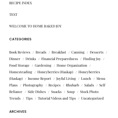
RECIPE INDEX
TEST
WELCOME TO HOME BAKED JOY
CATEGORIES
Book Reviews
Breads
Breakfast
Canning
Desserts
Dinner
Drinks
Financial Preparedness
Finding Joy
Food Storage
Gardening
Home Organization
Homesteading
Honeyberries (Haskap)
Honeyberries
(Haskap)
Income Report
Joyful Living
Lunch
Menu
Plans
Photography
Recipes
Rhubarb
Salads
Self
Reliance
Side Dishes
Snacks
Soup
Stock Photo
Trends
Tips
Tutorial Videos and Tips
Uncategorized
ARCHIVES