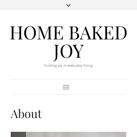
HOME BAKED
JOY
Finding joy in everyday living
Toggle Navigation
About